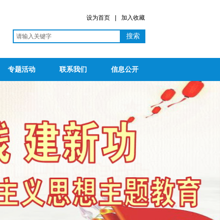
设为首页
|
加入收藏
搜索
专题活动
联系我们
信息公开