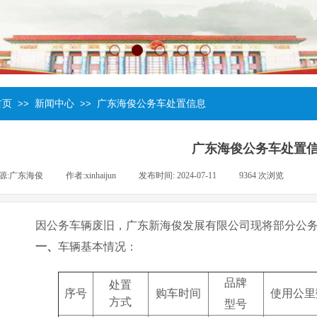
首页
>>
新闻中心
>>
广东海俊公务车处置信息
广东海俊公务车处置
源:
广东海俊
|
作者:
xinhaijun
|
发布时间:
2024-07-11
|
9364
次浏览
|
因公务车辆废旧，广东新海俊发展有限公司现将部分公
一、
车辆基本情况：
品牌
处置
序号
购车时间
使用公里
方式
型号