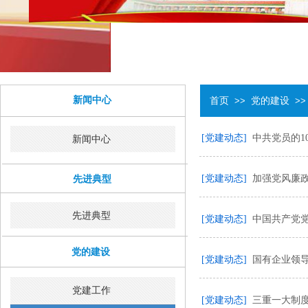
新闻中心
首页
>>
党的建设
>>
[党建动态]
中共党员的1
新闻中心
[党建动态]
加强党风廉政
先进典型
先进典型
[党建动态]
中国共产党
党的建设
[党建动态]
国有企业领
党建工作
[党建动态]
三重一大制