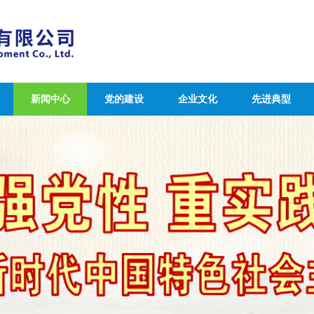
新闻中心
党的建设
企业文化
先进典型